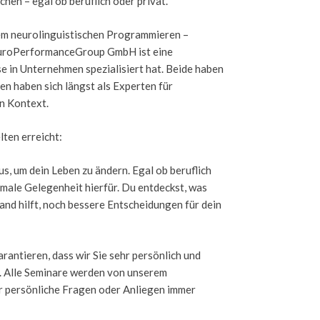
hen – egal ob beruflich oder privat.
dem neurolinguistischen Programmieren –
NeuroPerformanceGroup GmbH ist eine
 in Unternehmen spezialisiert hat. Beide haben
en haben sich längst als Experten für
en Kontext.
ten erreicht:
us, um dein Leben zu ändern. Egal ob beruflich
imale Gelegenheit hierfür. Du entdeckst, was
stand hilft, noch bessere Entscheidungen für dein
antieren, dass wir Sie sehr persönlich und
n. Alle Seminare werden von unserem
r persönliche Fragen oder Anliegen immer