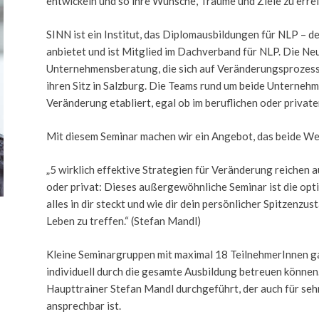
entwickeln und so ihre Wünsche, Träume und Ziele zu erreic
SINN ist ein Institut, das Diplomausbildungen für NLP – 
anbietet und ist Mitglied im Dachverband für NLP. Die 
Unternehmensberatung, die sich auf Veränderungsprozesse
ihren Sitz in Salzburg. Die Teams rund um beide Unternehm
Veränderung etabliert, egal ob im beruflichen oder privat
Mit diesem Seminar machen wir ein Angebot, das beide Wel
„5 wirklich effektive Strategien für Veränderung reichen a
oder privat: Dieses außergewöhnliche Seminar ist die opt
alles in dir steckt und wie dir dein persönlicher Spitzenzu
Leben zu treffen.“ (Stefan Mandl)
Kleine Seminargruppen mit maximal 18 TeilnehmerInnen gar
individuell durch die gesamte Ausbildung betreuen könne
Haupttrainer Stefan Mandl durchgeführt, der auch für seh
ansprechbar ist.