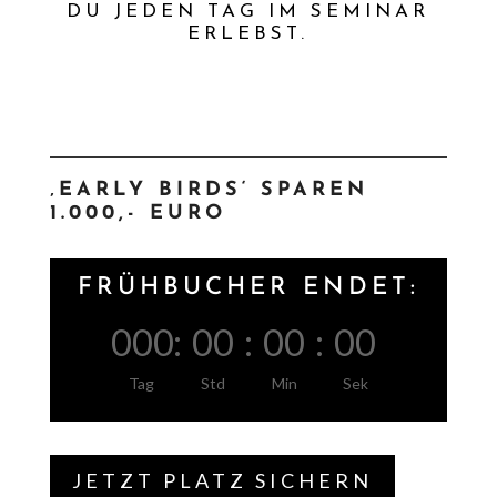
DU JEDEN TAG IM SEMINAR
ERLEBST.
‚EARLY BIRDS‘ SPAREN
1.000,- EURO
FRÜHBUCHER ENDET:
000
:
00
:
00
:
00
Tag
Std
Min
Sek
JETZT PLATZ SICHERN