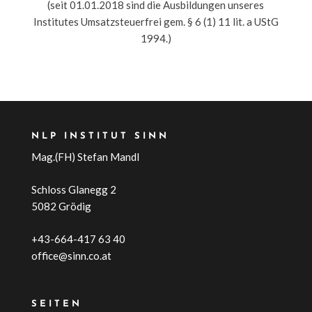
(seit 01.01.2018 sind die Ausbildungen unseres
Institutes Umsatzsteuerfrei gem. § 6 (1) 11 lit. a UStG
1994.)
NLP INSTITUT SINN
Mag.(FH) Stefan Mandl
Schloss Glanegg 2
5082 Grödig
+43-664-417 63 40
office@sinn.co.at
SEITEN